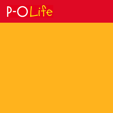
Search
for: