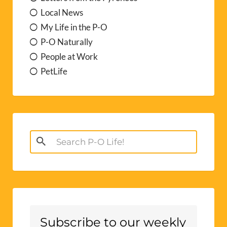
Local News
My Life in the P-O
P-O Naturally
People at Work
PetLife
Search
for:
Subscribe to our weekly