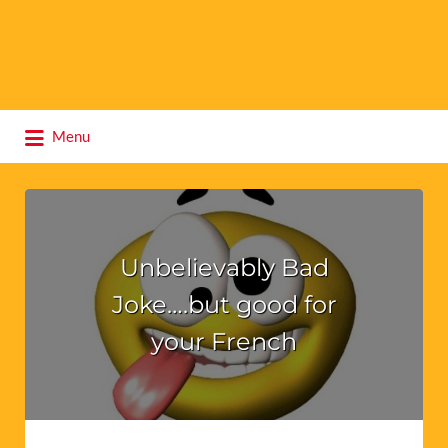
Search
Menu
for:
Unbelievably Bad
Joke….but good for
your French