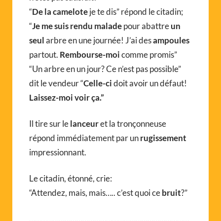
“
De la camelote
je te dis” répond le citadin;
“
Je me suis rendu malade
pour abattre
un
seul
arbre en une journée! J’ai des
ampoules
partout.
Rembourse-moi
comme promis”
“Un arbre en un jour? Ce n’est pas possible”
dit le vendeur “
Celle-ci
doit avoir un défaut!
Laissez-moi voir ça.”
Il tire sur le
lanceur
et la tronçonneuse
répond immédiatement par un
rugissement
impressionnant.
Le citadin, étonné, crie:
“Attendez, mais, mais….. c’est quoi ce
bruit
?”
………………………………………………………………………