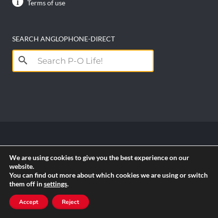
Terms of use
SEARCH ANGLOPHONE-DIRECT
Search
for:
Copyright anglophone-direct © 2026. All Rights
We are using cookies to give you the best experience on our
Reserved || Powered by
PICTAU
website.
You can find out more about which cookies we are using or switch
them off in
settings
.
RSS
Accept
Reject