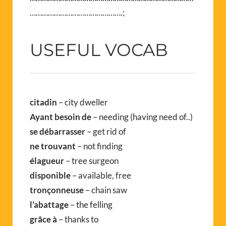
……………………………………….;
USEFUL VOCAB
citadin
– city dweller
Ayant besoin de
– needing (having need of..)
se débarrasser
– get rid of
ne trouvant
– not finding
élagueur
– tree surgeon
disponible
– available, free
tronçonneuse
– chain saw
l’abattage
– the felling
grâce à
– thanks to