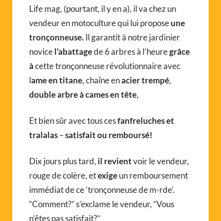
Life mag, (pourtant, il y en a), il va chez un
vendeur en motoculture qui lui propose
une
tronçonneuse.
Il garantit à notre jardinier
novice
l’abattage
de 6 arbres à l’heure
grâce
à
cette tronçonneuse révolutionnaire avec
l
ame en titane
, chaîne en
acier trempé
,
double arbre à cames en tête
,
Et bien sûr avec tous ces
fanfreluches et
tralalas
–
satisfait ou remboursé!
Dix jours plus tard,
il revient
voir le vendeur,
rouge de colère, et
exige
un remboursement
immédiat de ce ‘tronçonneuse de m-rde’.
“Comment?” s’exclame le vendeur, “Vous
n’êtes pas satisfait?”