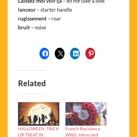
Laissez-moi voir ça
– let me take a look
lanceur
– starter handle
rugissement
– roar
bruit
– noise
Related
HALLOWEEN: TRICK
French Resistance
OR TREAT IN
WW2: Heros and