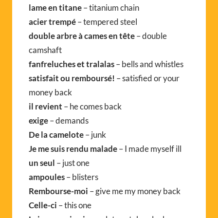
lame en titane
– titanium chain
acier trempé
– tempered steel
double arbre à cames en tête
– double
camshaft
fanfreluches et tralalas
– bells and whistles
satisfait ou remboursé!
– satisfied or your
money back
il revient
– he comes back
exige
– demands
De la camelote
– junk
Je me suis rendu malade
– I made myself ill
un seul
– just one
ampoules
– blisters
Rembourse-moi
– give me my money back
Celle-ci
– this one